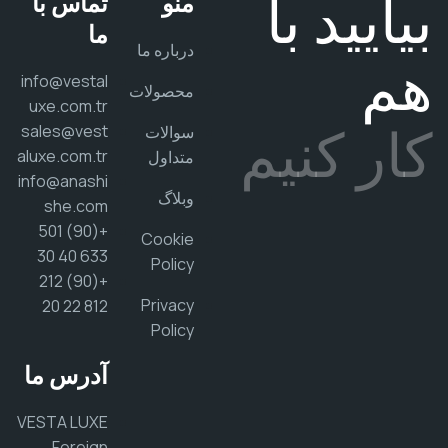
ایید با
منو
تماس با
ما
درباره ما
م
info@vestal
محصولات
uxe.com.tr
ر کنیم
sales@vest
سوالات
aluxe.com.tr
متداول
info@anashi
وبلاگ
she.com
+(90) 501
Cookie
633 40 30
Policy
+(90) 212
Privacy
812 22 20
Policy
آدرس ما
VESTA LUXE
Foreign